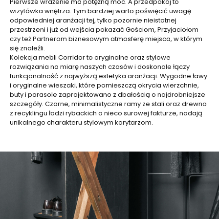
Pierwsze wrażenie ma potężną moc. A przedpokój to
wizytówka wnętrza. Tym bardziej warto poświęcić uwagę
odpowiedniej aranżacji tej, tylko pozornie nieistotnej
przestrzeni i już od wejścia pokazać Gościom, Przyjaciołom
czy też Partnerom biznesowym atmosferę miejsca, w którym
się znaleźli.
Kolekcja mebli Corridor to oryginalne oraz stylowe
rozwiązania na miarę naszych czasów i doskonale łączy
funkcjonalność z najwyższą estetyka aranżacji. Wygodne ławy
i oryginalne wieszaki, które pomieszczą okrycia wierzchnie,
buty i parasole zaprojektowano z dbałością o najdrobniejsze
szczegóły. Czarne, minimalistyczne ramy ze stali oraz drewno
z recyklingu łodzi rybackich o nieco surowej fakturze, nadają
unikalnego charakteru stylowym korytarzom.