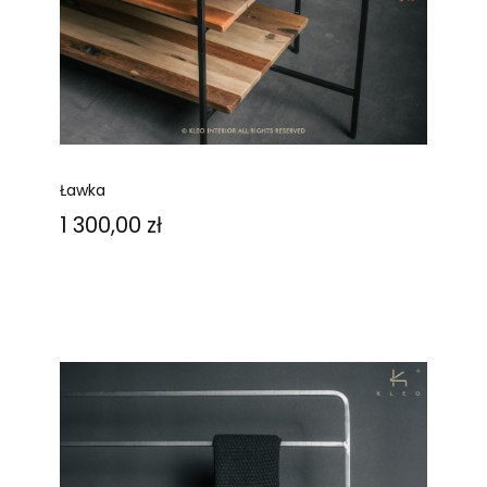
Ławka
Cena
1 300,00 zł