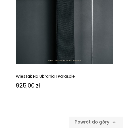
Wieszak Na Ubrania I Parasole
Cena
925,00 zł

Powrót do góry