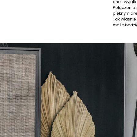
one wyjątk
Połączenie 
pięknym dre
Tak właśnie 
może będzie