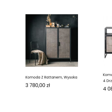
Komo
Komoda Z Rattanem, Wysoka
4 Drz
Cena
3 780,00 zł
Ce
4 0