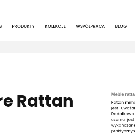
S
PRODUKTY
KOLEKCJE
WSPÓŁPRACA
BLOG
e Rattan
Meble rat
Rattan mimo
jest uważa
Dodatkowo r
czemu jest
wykańczan
praktyczny