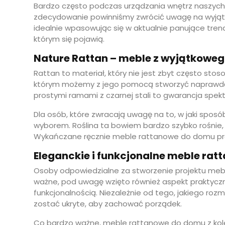
Bardzo często podczas urządzania wnętrz naszych 
zdecydowanie powinniśmy zwrócić uwagę na wyją
idealnie wpasowując się w aktualnie panujące tre
którym się pojawią.
Nature Rattan – meble z wyjątkoweg
Rattan to materiał, który nie jest zbyt często st
którym możemy z jego pomocą stworzyć naprawdę n
prostymi ramami z czarnej stali to gwarancja spek
Dla osób, które zwracają uwagę na to, w jaki spos
wyborem. Roślina ta bowiem bardzo szybko rośnie, d
Wykańczane ręcznie meble rattanowe do domu pros
Eleganckie i funkcjonalne meble ra
Osoby odpowiedzialne za stworzenie projektu mebli 
ważne, pod uwagę wzięto również aspekt praktyczn
funkcjonalnością. Niezależnie od tego, jakiego r
zostać ukryte, aby zachować porządek.
Co bardzo ważne, meble rattanowe do domu z kole