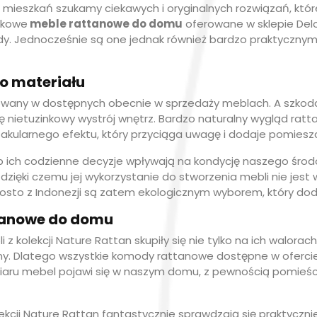
mieszkań szukamy ciekawych i oryginalnych rozwiązań, któ
tkowe
meble rattanowe do domu
oferowane w sklepie Delo
ndy. Jednocześnie są one jednak również bardzo praktyczn
o materiału
osowany w dostępnych obecnie w sprzedaży meblach. A szkod
ietuzinkowy wystrój wnętrz. Bardzo naturalny wygląd ratt
takularnego efektu, który przyciąga uwagę i dodaje pomiesz
ób ich codzienne decyzje wpływają na kondycję naszego śro
zięki czemu jej wykorzystanie do stworzenia mebli nie jest
to z Indonezji są zatem ekologicznym wyborem, który doda
ttanowe do domu
z kolekcji Nature Rattan skupiły się nie tylko na ich walora
y. Dlatego wszystkie komody rattanowe dostępne w ofercie s
ozmiaru mebel pojawi się w naszym domu, z pewnością pomi
kcji Nature Rattan fantastycznie sprawdzają się praktycz