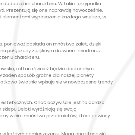
re dodadzą im charakteru. W takim przypadku
ti. Prezentują się one naprawdę nowocześnie,
ymi elementami wyposażenia każdego wnętrza, w
a, ponieważ posiada on mnóstwo zalet, dzięki
anu połączony z pięknym drewnem mindi oraz
czeniu charakteru.
dowiska, rattan również będzie doskonałym
 w żaden sposób groźne dla naszej planety.
tkowo świetnie wpisuje się w nowoczesne trendy.
ch estetycznych. Choć oczywiście jest to bardzo
klepu Deloti wyróżniają się swoją
eścimy w nim mnóstwo przedmiotów, które powinny
nie w każdym pomieszczeniu. Mogą one stanowić