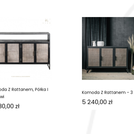
da Z Rattanem, Półka I
Komoda Z Rattanem - 3 
wi
Cena
5 240,00 zł
na
80,00 zł