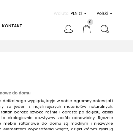
Waluta:
PLN zł
Polski


0
KONTAKT
tanowe do domu
 delikatnego wyglądu, kryje w sobie ogromny potencjał i
ny za jeden z najsilniejszych materiałów naturalnych.
attan bardzo szybko rośnie i odrasta po ścięciu, dzięki
 to ekologicznie pozytywny zasób odnawialny. Ręcznie
e meble rattanowe do domu są modnym i niezwykle
m elementem wyposażenia wnętrz, dzięki którym zyskują