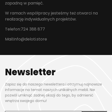
zapadną w pamięć.
W ramach współpracy jesteśmy też otwarci na
realizację indywidualnych projektów.
Telefon:
724 388 877
Mail:
info@deloti.store
Newsletter
Zapisz się do naszego newslettera i otrzymuj najnowsze
informacje na temat naszych unikalnych mebli. Nie
pozwól umknąć żadnej okazji do tego, by odmienić
wnętrza swojego domu!