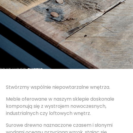
Stwórzmy wspólnie niepowtarzalne wnętrza.
Meble oferowane w naszym sklepie doskonale
komponują się z wystrojem nowoczesnych,
industrialnych czy loftowych wnętrz.
Surowe drewno naznaczone czasem i słonymi
wodami oceanu przyciąga wzrok, stając się